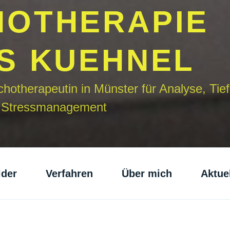
HOTHERAPIE
S KUEHNEL
hotherapeutin in Münster für Analyse, Tie
, Stressmanagement
lder
Verfahren
Über mich
Aktue