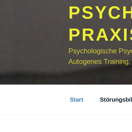
PSYC
PRAXI
Psychologische Psyc
Autogenes Training
Start
Störungsbi